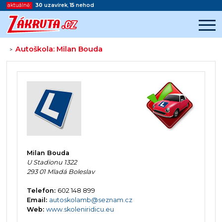
aktuálně:
30
uzavírek
,
15
nehod
Autoškola: Milan Bouda
>
Začátek reklamy
Konec reklamy
Milan Bouda
U Stadionu 1322
293 01 Mladá Boleslav
Telefon:
602 148 899
Email:
autoskolamb@seznam.cz
Web:
www.skoleniridicu.eu