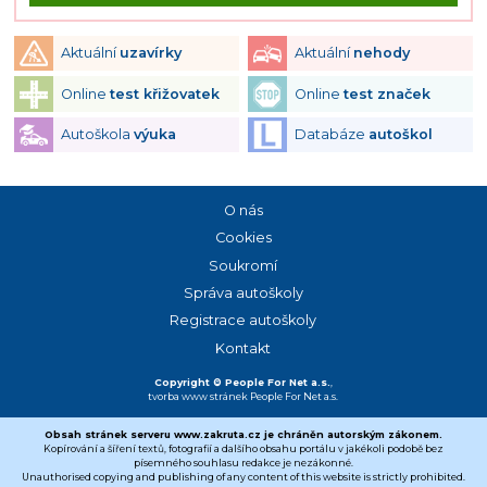
Aktuální
uzavírky
Aktuální
nehody
Online
test křižovatek
Online
test značek
Autoškola
výuka
Databáze
autoškol
O nás
Cookies
Soukromí
Správa autoškoly
Registrace autoškoly
Kontakt
Copyright © People For Net a.s.
,
tvorba www stránek
People For Net a.s.
Obsah stránek serveru www.zakruta.cz je chráněn autorským zákonem.
Kopírování a šíření textů, fotografií a dalšího obsahu portálu v jakékoli podobě bez
písemného souhlasu redakce je nezákonné.
Unauthorised copying and publishing of any content of this website is strictly prohibited.