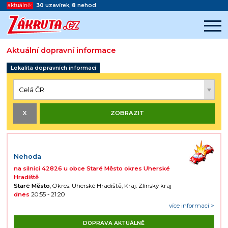
aktuálně:
30
uzavírek
,
8
nehod
Aktuální dopravní informace
Začátek reklamy
Lokalita dopravních informací
Konec reklamy
Nehoda
na silnici 42826 u obce Staré Město okres Uherské
Hradiště
Staré Město
, Okres: Uherské Hradiště, Kraj: Zlínský kraj
dnes
20:55 - 21:20
více informací >
DOPRAVA AKTUÁLNĚ