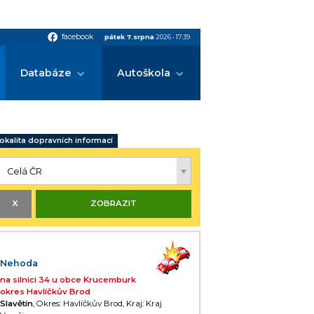
facebook
facebook
pátek 7.srpna
2026
•
17:39
Databáze
Autoškola
okalita dopravních informací
Nehoda
na silnici 34 u obce Krucemburk
okres Havlíčkův Brod
Slavětín
, Okres: Havlíčkův Brod, Kraj: Kraj