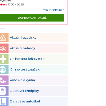
Vysočina
dnes
17:30 - 20:35
více informací >
DOPRAVA AKTUÁLNĚ
klama
Aktuální
uzavírky
Aktuální
nehody
Online
test křižovatek
Online
test značek
Autoškola
výuka
Dopravní
předpisy
Databáze
autoškol