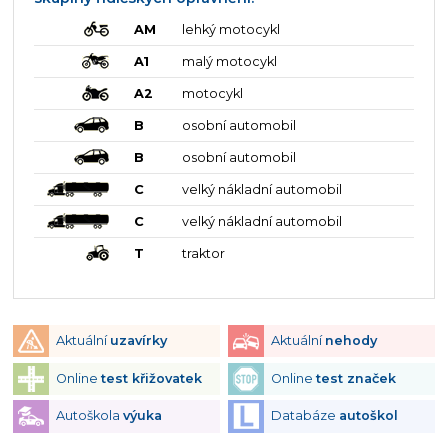
AM
lehký motocykl
A1
malý motocykl
A2
motocykl
B
osobní automobil
B
osobní automobil
C
velký nákladní automobil
C
velký nákladní automobil
T
traktor
Aktuální
uzavírky
Aktuální
nehody
Online
test křižovatek
Online
test značek
Autoškola
výuka
Databáze
autoškol