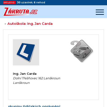
aktuálně:
30
uzavírek
,
6
nehod
Autoškola: Ing. Jan Carda
>
Začátek reklamy
Konec reklamy
Ing. Jan Carda
Dolní Třešňovec 162 Lanškroun
Lanškroun
skupiny řidičských oprávnění: