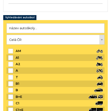
Vyhledávání autoškol
AM
A1
A2
A
T
B1
B
B+E
C1
C1+E