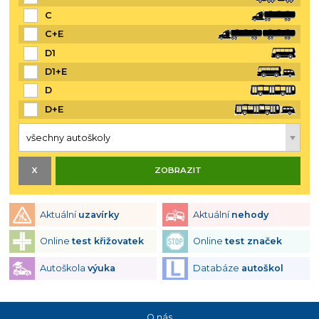
C
C+E
D1
D1+E
D
D+E
Aktuální
uzavírky
Aktuální
nehody
Online
test křižovatek
Online
test značek
Autoškola
výuka
Databáze
autoškol
O nás