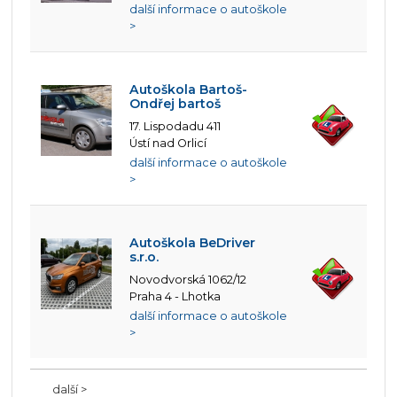
další informace o autoškole
>
Autoškola Bartoš-
Ondřej bartoš
17. Lispodadu 411
Ústí nad Orlicí
další informace o autoškole
>
Autoškola BeDriver
s.r.o.
Novodvorská 1062/12
Praha 4 - Lhotka
další informace o autoškole
>
další >