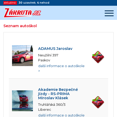
aktuálně:
30
uzavírek
,
4
nehod
Seznam autoškol
Začátek reklamy
Konec reklamy
ADAMUS Jaroslav
Neužilní 397
Paskov
další informace o autoškole
>
Akademie Bezpečné
jízdy - RS-PRIMA
Miroslav Klásek
Truhlářská 360/3
Liberec
další informace o autoškole