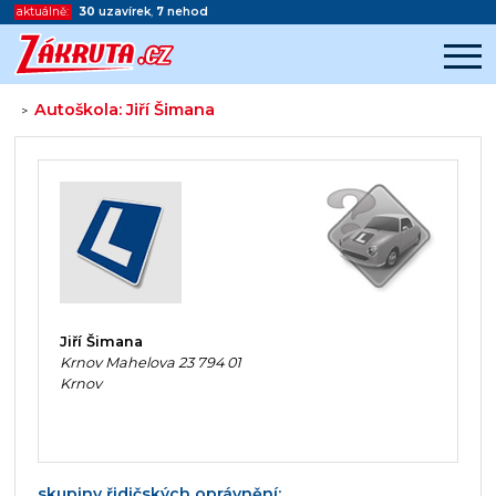
aktuálně:
30
uzavírek
,
7
nehod
Autoškola: Jiří Šimana
>
Začátek reklamy
Konec reklamy
Jiří Šimana
Krnov Mahelova 23 794 01
Krnov
skupiny řidičských oprávnění: