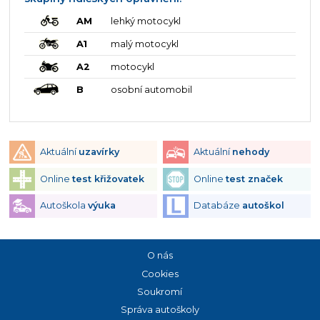
AM
lehký motocykl
A1
malý motocykl
A2
motocykl
B
osobní automobil
Aktuální
uzavírky
Aktuální
nehody
Online
test křižovatek
Online
test značek
Autoškola
výuka
Databáze
autoškol
O nás
Cookies
Soukromí
Správa autoškoly