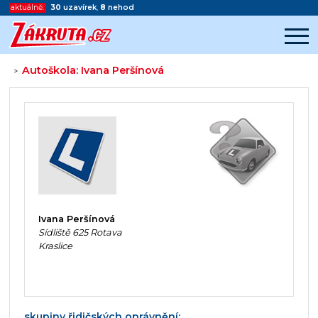
aktuálně:
30
uzavírek
,
8
nehod
Autoškola: Ivana Peršínová
>
Začátek reklamy
Konec reklamy
Ivana Peršínová
Sídliště 625 Rotava
Kraslice
skupiny řidičských oprávnění: