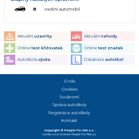
B
osobní automobil
Aktuální
uzavírky
Aktuální
nehody
Online
test křižovatek
Online
test značek
Autoškola
výuka
Databáze
autoškol
O nás
Cookies
Soukromí
Správa autoškoly
Registrace autoškoly
Kontakt
Copyright © People For Net a.s.
,
tvorba www stránek
People For Net a.s.