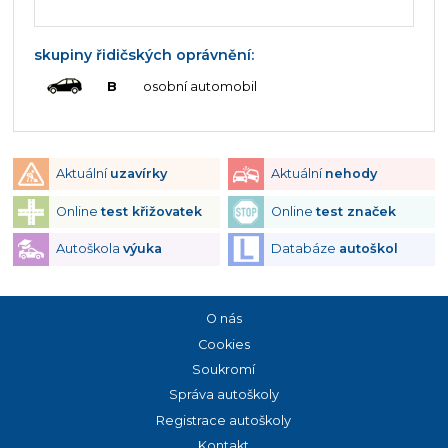
skupiny řidičských oprávnění:
B
osobní automobil
Aktuální
uzavírky
Aktuální
nehody
Online
test křižovatek
Online
test značek
Autoškola
výuka
Databáze
autoškol
O nás
Cookies
Soukromí
Správa autoškoly
Registrace autoškoly
Kontakt