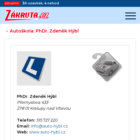
aktuálně:
30
uzavírek
,
4
nehod
Autoškola: PhDr. Zdeněk Hýbl
>
Začátek reklamy
Konec reklamy
PhDr. Zdeněk Hýbl
Přemyslova 433
278 01 Kralupy nad Vltavou
Telefon:
315 727 220
Email:
info@auto-hybl.cz
Web:
www.auto-hybl.cz