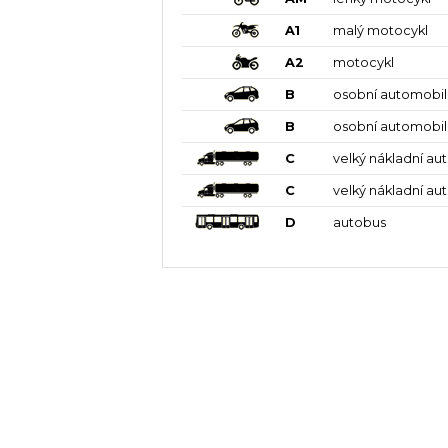
A1
malý motocykl
A2
motocykl
B
osobní automobil
B
osobní automobil
C
velký nákladní au
C
velký nákladní au
D
autobus