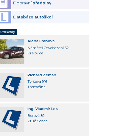
Dopravní
předpisy
Databáze
autoškol
utoškoly
Alena Fránová
Náměstí Osvobození 32
Kralovice
Richard Zeman
Tyršova 916
Třemošná
Ing. Vladimír Les
Borová 89
Zruč-Senec