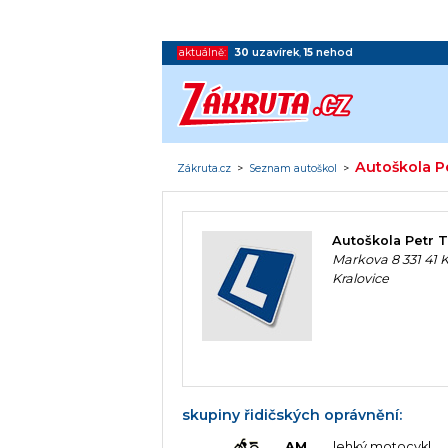
aktuálně:
30
uzavírek
,
15
nehod
Autoškola P
Zákruta.cz
>
Seznam autoškol
>
Autoškola Petr 
Markova 8 331 41 K
Kralovice
skupiny řidičských oprávnění:
AM
lehký motocykl