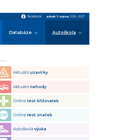
facebook
facebook
pátek 7.srpna
2026
•
10:37
Databáze
Autoškola
klama
Aktuální
uzavírky
Aktuální
nehody
Online
test křižovatek
Online
test značek
Autoškola
výuka