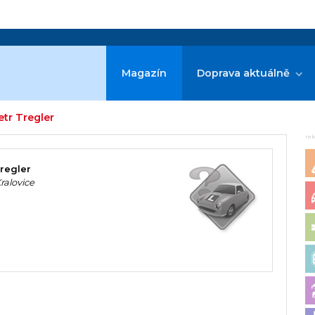
Magazín
Doprava aktuálně
etr Tregler
re
Tregler
ralovice