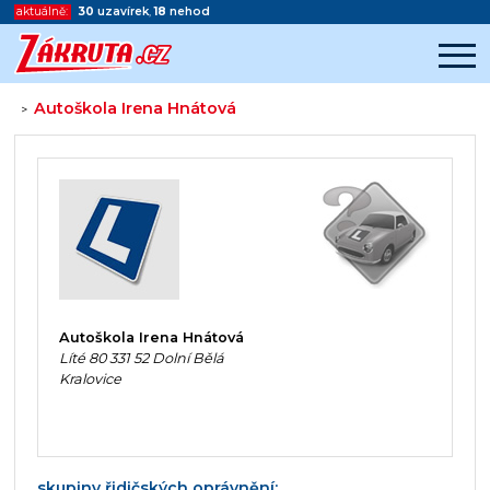
aktuálně:
30
uzavírek
,
18
nehod
Autoškola Irena Hnátová
>
Začátek reklamy
Konec reklamy
Autoškola Irena Hnátová
Líté 80 331 52 Dolní Bělá
Kralovice
skupiny řidičských oprávnění: