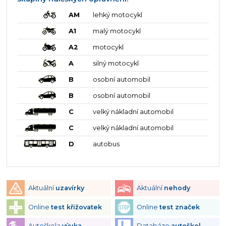
AM
lehký motocykl
A1
malý motocykl
A2
motocykl
A
silný motocykl
B
osobní automobil
B
osobní automobil
C
velký nákladní automobil
C
velký nákladní automobil
D
autobus
Aktuální
uzavírky
Aktuální
nehody
Online
test křižovatek
Online
test značek
Autoškola
výuka
Databáze
autoškol