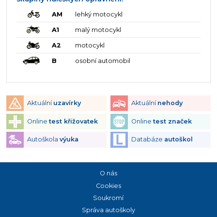
AM
lehký motocykl
A1
malý motocykl
A2
motocykl
B
osobní automobil
Aktuální
uzavírky
Aktuální
nehody
Online
test křižovatek
Online
test značek
Autoškola
výuka
Databáze
autoškol
O nás
Cookies
Soukromí
Správa autoškoly