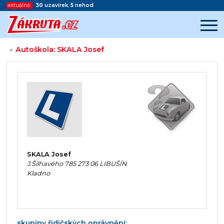
aktuálně:
30
uzavírek
,
5
nehod
Autoškola: SKALA Josef
>
Začátek reklamy
Konec reklamy
SKALA Josef
J.Šilhavého 785 273 06 LIBUŠÍN
Kladno
skupiny řidičských oprávnění: