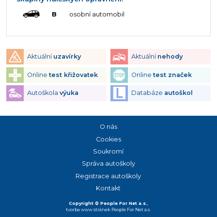
B
osobní automobil
Aktuální
uzavírky
Aktuální
nehody
Online
test křižovatek
Online
test značek
Autoškola
výuka
Databáze
autoškol
O nás
Cookies
Soukromí
Správa autoškoly
Registrace autoškoly
Kontakt
Copyright © People For Net a.s.
,
tvorba www stránek
People For Net a.s.