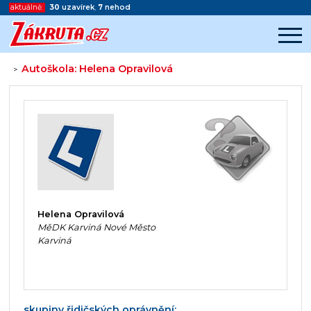
aktuálně:
30
uzavírek
,
7
nehod
Autoškola: Helena Opravilová
>
Začátek reklamy
Konec reklamy
Helena Opravilová
MěDK Karviná Nové Město
Karviná
skupiny řidičských oprávnění: