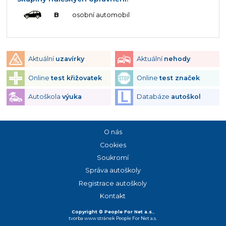
B
osobní automobil
Aktuální
uzavírky
Aktuální
nehody
Online
test křižovatek
Online
test značek
Autoškola
výuka
Databáze
autoškol
O nás
Cookies
Soukromí
Správa autoškoly
Registrace autoškoly
Kontakt
Copyright © People For Net a.s.
,
tvorba www stránek
People For Net a.s.