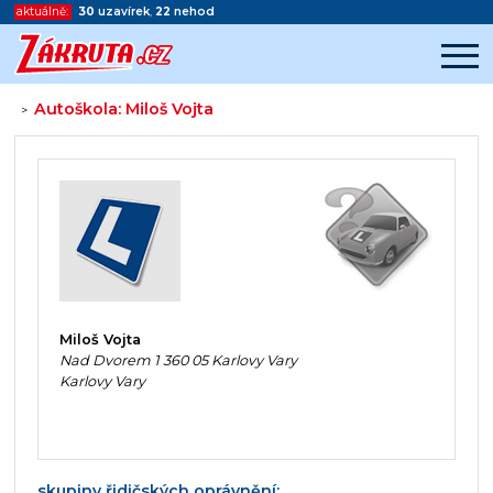
aktuálně:
30
uzavírek
,
22
nehod
Autoškola: Miloš Vojta
>
Začátek reklamy
Konec reklamy
Miloš Vojta
Nad Dvorem 1 360 05 Karlovy Vary
Karlovy Vary
skupiny řidičských oprávnění: