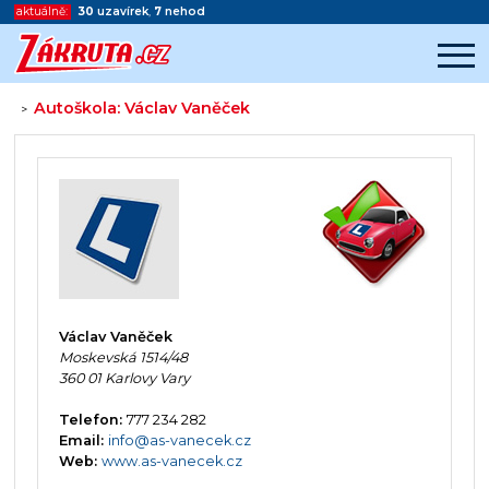
aktuálně:
30
uzavírek
,
7
nehod
Autoškola: Václav Vaněček
>
Začátek reklamy
Konec reklamy
Václav Vaněček
Moskevská 1514/48
360 01 Karlovy Vary
Telefon:
777 234 282
Email:
info@as-vanecek.cz
Web:
www.as-vanecek.cz