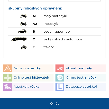
skupiny řidičských oprávnění:
A1
malý motocykl
A2
motocykl
B
osobní automobil
C
velký nákladní automobil
T
traktor
Aktuální
uzavírky
Aktuální
nehody
Online
test křižovatek
Online
test značek
Autoškola
výuka
Databáze
autoškol
O nás