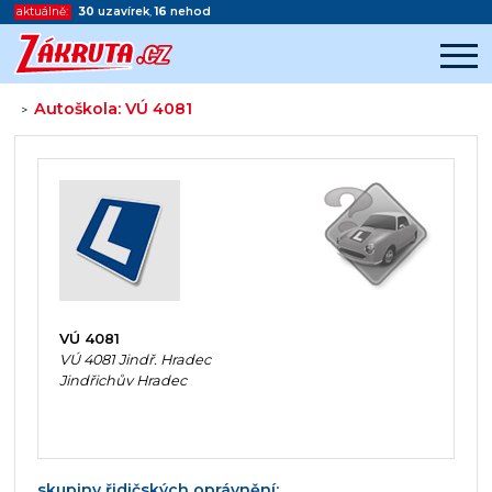
aktuálně:
30
uzavírek
,
16
nehod
Autoškola: VÚ 4081
>
Začátek reklamy
Konec reklamy
VÚ 4081
VÚ 4081 Jindř. Hradec
Jindřichův Hradec
skupiny řidičských oprávnění: