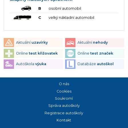
B
osobní automobil
C
velký nákladní automobil
Aktuální
uzavírky
Aktuální
nehody
Online
test křižovatek
Online
test značek
Autoškola
výuka
Databáze
autoškol
O nás
Cookies
Soukromí
Správa autoškoly
Registrace autoškoly
Kontakt