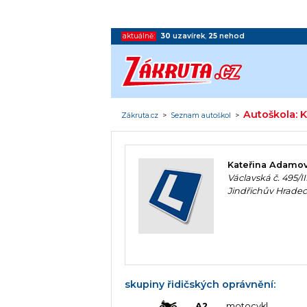
aktuálně:
30
uzavírek
,
25
nehod
Autoškola: 
Zákruta.cz
>
Seznam autoškol
>
Kateřina Adamo
Václavská č. 495/II
Jindřichův Hrade
skupiny řidičských oprávnění:
A2
motocykl