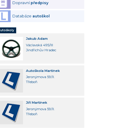
Dopravní
předpisy
Databáze
autoškol
utoškoly
Jakub Adam
Václavská 495/III
Jindřichův Hradec
Autoškola Martínek
Jeronýmova 59/II.
Třeboň
Jiří Martínek
Jeronýmova 59/II.
Třeboň