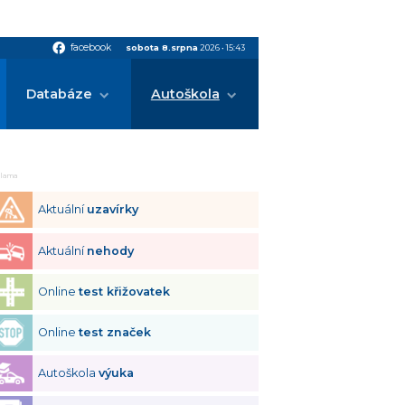
facebook
facebook
sobota 8.srpna
2026
•
15:43
Databáze
Autoškola
klama
Aktuální
uzavírky
Aktuální
nehody
Online
test křižovatek
Online
test značek
Autoškola
výuka