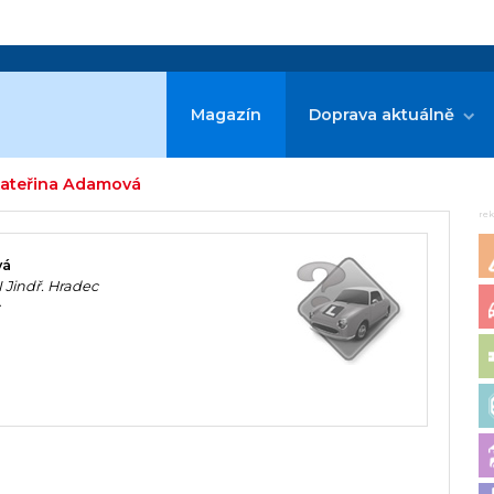
Magazín
Doprava aktuálně
Kateřina Adamová
re
vá
I Jindř. Hradec
c