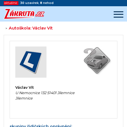
aktuálně:
30
uzavírek
,
8
nehod
Autoškola: Václav Vít
>
Začátek reklamy
Konec reklamy
Václav Vít
U Nemocnice 132 51401 Jilemnice
Jilemnice
skupiny řidičských oprávnění: