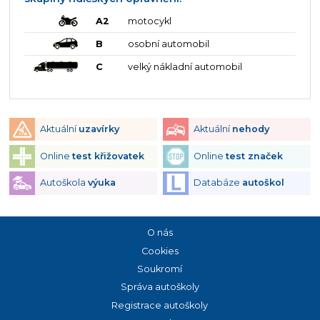
A2
motocykl
B
osobní automobil
C
velký nákladní automobil
Aktuální
uzavírky
Aktuální
nehody
Online
test křižovatek
Online
test značek
Autoškola
výuka
Databáze
autoškol
O nás
Cookies
Soukromí
Správa autoškoly
Registrace autoškoly