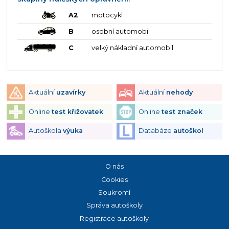
A2
motocykl
B
osobní automobil
C
velký nákladní automobil
Aktuální
uzavírky
Aktuální
nehody
Online
test křižovatek
Online
test značek
Autoškola
výuka
Databáze
autoškol
O nás
Cookies
Soukromí
Správa autoškoly
Registrace autoškoly