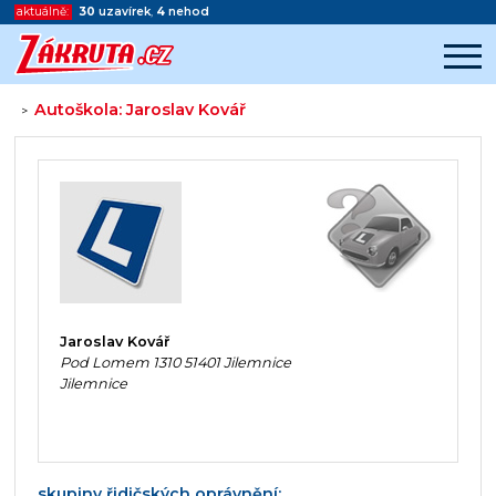
aktuálně:
30
uzavírek
,
4
nehod
Autoškola: Jaroslav Kovář
>
Začátek reklamy
Konec reklamy
Jaroslav Kovář
Pod Lomem 1310 51401 Jilemnice
Jilemnice
skupiny řidičských oprávnění: