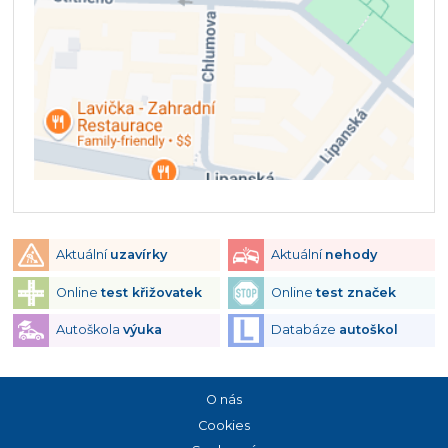
Aktuální
uzavírky
Aktuální
nehody
Online
test křižovatek
Online
test značek
Autoškola
výuka
Databáze
autoškol
O nás
Cookies