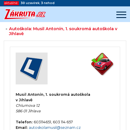
aktuálně:
30
uzavírek
,
3
nehod
Autoškola: Musil Antonín, 1. soukromá autoškola v
>
Jihlavě
Začátek reklamy
Konec reklamy
Musil Antonín, 1. soukromá autoškola
v Jihlavě
Chlumova 12
586 01 Jihlava
Telefon:
603114651, 603 114 657
Email:
autoskolamusil@seznam.cz