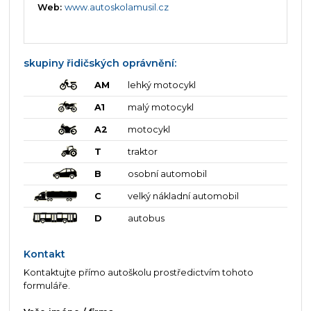
Web:
www.autoskolamusil.cz
skupiny řidičských oprávnění:
AM
lehký motocykl
A1
malý motocykl
A2
motocykl
T
traktor
B
osobní automobil
C
velký nákladní automobil
D
autobus
Kontakt
Kontaktujte přímo autoškolu prostředictvím tohoto
formuláře.