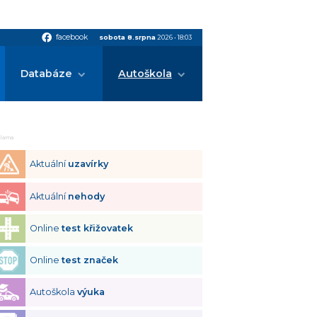
facebook
facebook
sobota 8.srpna
2026
•
18:03
Databáze
Autoškola
klama
Aktuální
uzavírky
Aktuální
nehody
Online
test křižovatek
Online
test značek
Autoškola
výuka