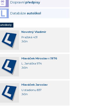
Dopravní
předpisy
Databáze
autoškol
utoškoly
Novotný Vladimír
Pražská 431
Jičín
Hlaváček Miroslav r.1976
L. Janáčka 974
Jičín
Hlaváček Jaroslav
U stadionu 837
Jičín