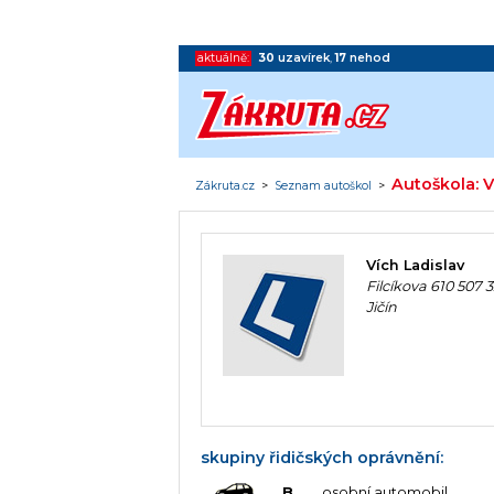
aktuálně:
30
uzavírek
,
17
nehod
Autoškola: V
Zákruta.cz
>
Seznam autoškol
>
Vích Ladislav
Filcíkova 610 507 
Jičín
skupiny řidičských oprávnění:
B
osobní automobil