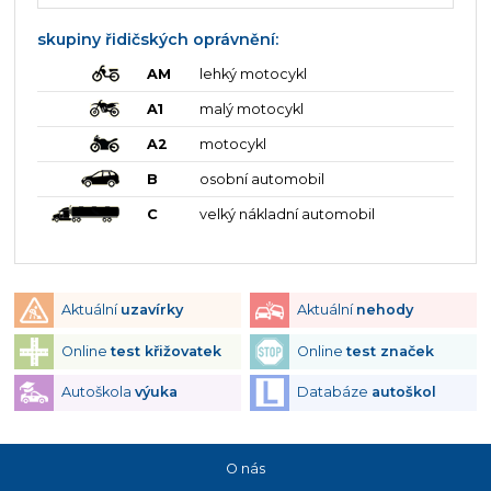
skupiny řidičských oprávnění:
AM
lehký motocykl
A1
malý motocykl
A2
motocykl
B
osobní automobil
C
velký nákladní automobil
Aktuální
uzavírky
Aktuální
nehody
Online
test křižovatek
Online
test značek
Autoškola
výuka
Databáze
autoškol
O nás