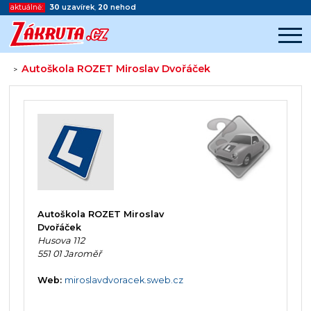
aktuálně:
30
uzavírek
,
20
nehod
Autoškola ROZET Miroslav Dvořáček
>
Začátek reklamy
Konec reklamy
Autoškola ROZET Miroslav
Dvořáček
Husova 112
551 01 Jaroměř
Web:
miroslavdvoracek.sweb.cz