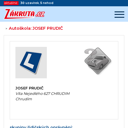
aktuálně:
30
uzavírek
,
5
nehod
Autoškola: JOSEF PRUDIČ
>
Začátek reklamy
Konec reklamy
JOSEF PRUDIČ
Víta Nejedlého 627 CHRUDIM
Chrudim
skupiny řidičských oprávnění: