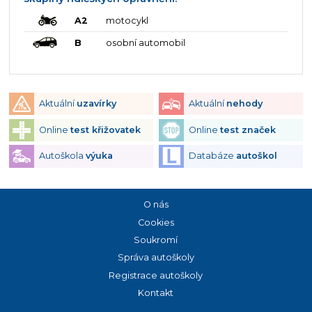
A2
motocykl
B
osobní automobil
Aktuální
uzavírky
Aktuální
nehody
Online
test křižovatek
Online
test značek
Autoškola
výuka
Databáze
autoškol
O nás
Cookies
Soukromí
Správa autoškoly
Registrace autoškoly
Kontakt