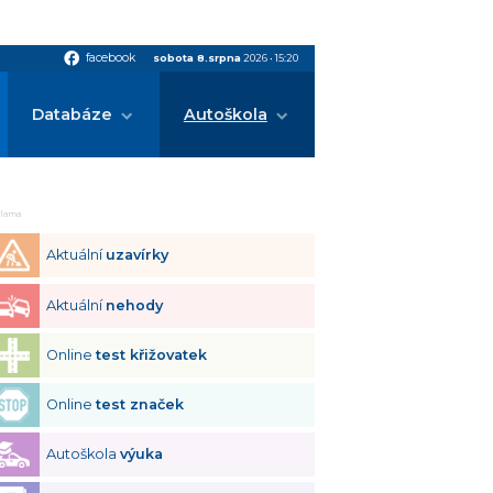
facebook
facebook
sobota 8.srpna
2026
•
15:20
Databáze
Autoškola
klama
Aktuální
uzavírky
Aktuální
nehody
Online
test křižovatek
Online
test značek
Autoškola
výuka