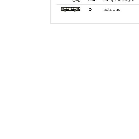
D
autobus