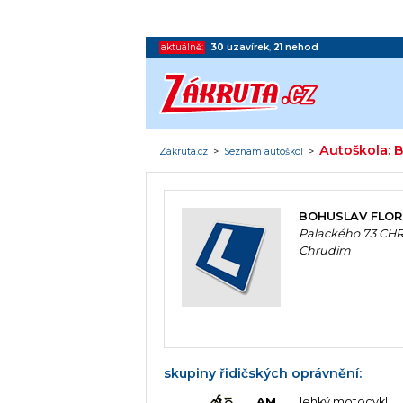
aktuálně:
30
uzavírek
,
21
nehod
Autoškola:
Zákruta.cz
>
Seznam autoškol
>
BOHUSLAV FLOR
Palackého 73 CH
Chrudim
skupiny řidičských oprávnění:
AM
lehký motocykl