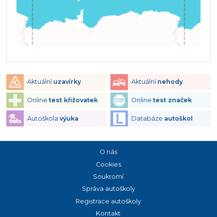
Aktuální
uzavírky
Aktuální
nehody
Online
test křižovatek
Online
test značek
Autoškola
výuka
Databáze
autoškol
O nás
Cookies
Soukromí
Správa autoškoly
Registrace autoškoly
Kontakt