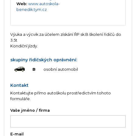
Web:
www.autoskola-
benedik.tym.cz
Výuka a výcvik za účelem získání ŘP sk.B školení řidičů do
3.5t
Kondiční jízdy.
skupiny řidičských oprávnění:
B
osobní automobil
Kontakt
Kontaktujte přímo autoškolu prostředictvím tohoto
formuláře.
Vaše jméno / firma
E-mail