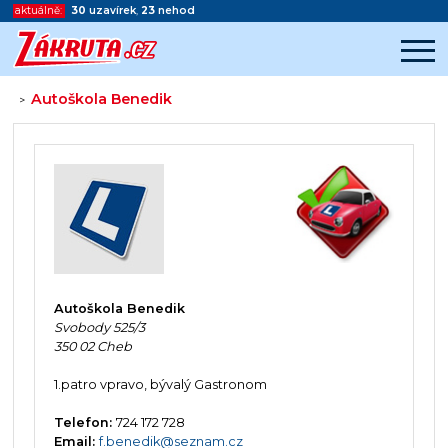
aktuálně:
30
uzavírek
,
23
nehod
Autoškola Benedik
>
Začátek reklamy
Konec reklamy
Autoškola Benedik
Svobody 525/3
350 02 Cheb
1.patro vpravo, bývalý Gastronom
Telefon:
724 172 728
Email:
f.benedik@seznam.cz