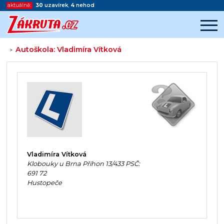
aktuálně:
30
uzavírek
,
4
nehod
Autoškola: Vladimíra Vítková
>
Začátek reklamy
Konec reklamy
Vladimíra Vítková
Klobouky u Brna Příhon 13/433 PSČ:
691 72
Hustopeče