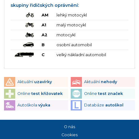
skupiny řidičských oprávnění:
AM
lehký motocykl
A1
malý motocykl
A2
motocykl
B
osobní automobil
C
velký nákladní automobil
Aktuální
uzavírky
Aktuální
nehody
Online
test křižovatek
Online
test značek
Autoškola
výuka
Databáze
autoškol
O nás
Cookies