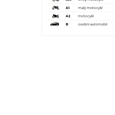
A1
malý motocykl
A2
motocykl
B
osobní automobil