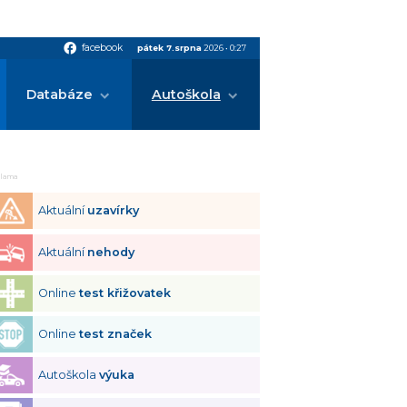
facebook
facebook
pátek 7.srpna
2026
•
0:27
Databáze
Autoškola
klama
Aktuální
uzavírky
Aktuální
nehody
Online
test křižovatek
Online
test značek
Autoškola
výuka