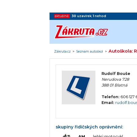
aktuálně:
30
uzavírek
,
1
nehod
Autoškola: 
Zákruta.cz
>
Seznam autoškol
>
Rudolf Bouše
Nerudova 728
388 01 Blatná
Telefon:
606 127 
Email:
rudolf.bou
skupiny řidičských oprávnění:
AM
lehký motocykl