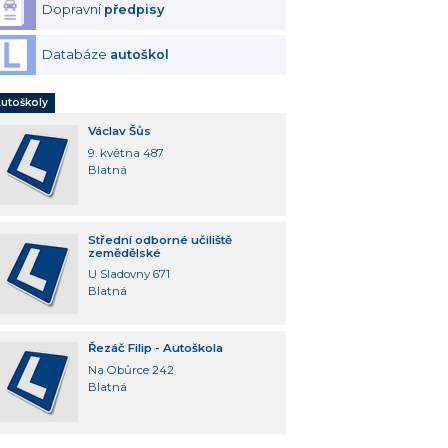
Dopravní
předpisy
Databáze
autoškol
utoškoly
Václav Šůs
9. května 487
Blatná
Střední odborné učiliště
zemědělské
U Sladovny 671
Blatná
Řezáč Filip - Autoškola
Na Obůrce 242
Blatná