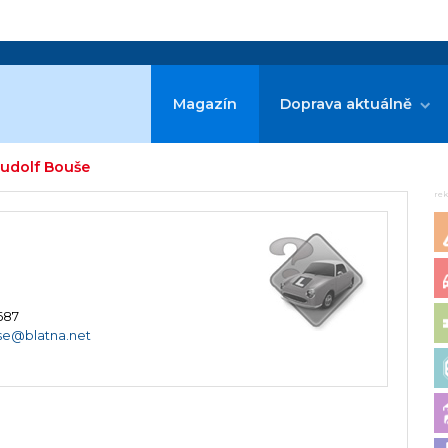
Magazín
Doprava aktuálně
Rudolf Bouše
re
687
se@blatna.net