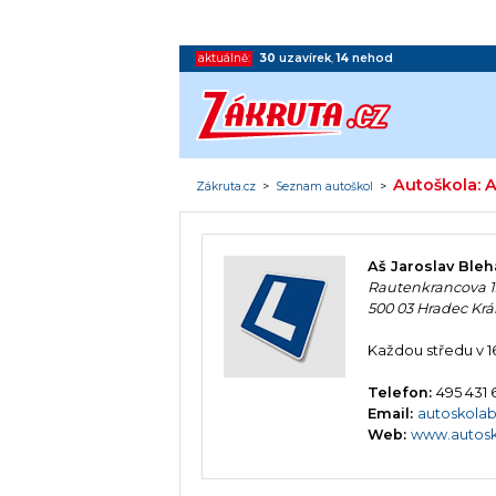
aktuálně:
30
uzavírek
,
14
nehod
Autoškola: A
Zákruta.cz
>
Seznam autoškol
>
Aš Jaroslav Bleh
Rautenkrancova 1
500 03 Hradec Krá
Každou středu v 16
Telefon:
495 431
Email:
autoskola
Web:
www.autosk