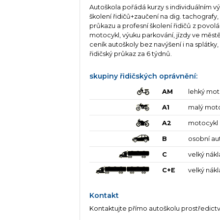
Autoškola pořádá kurzy s individuálním vý
školení řidičů+zaučení na dig. tachografy
průkazu a profesní školení řidičů z povolá
motocykl, výuku parkování, jízdy ve městě 
ceník autoškoly bez navýšení i na splátk
řidičský průkaz za 6 týdnů.
skupiny řidičských oprávnění:
AM
lehký mot
A1
malý mot
A2
motocykl
B
osobní au
C
velký nák
C+E
velký nák
Kontakt
Kontaktujte přímo autoškolu prostředict