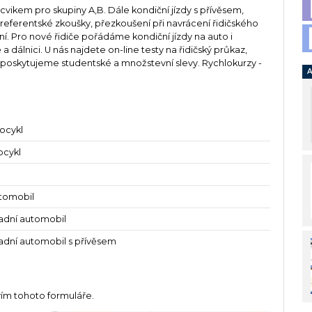
cvikem pro skupiny A,B. Dále kondiční jízdy s přívěsem,
, referentské zkoušky, přezkoušení při navrácení řidičského
ní. Pro nové řidiče pořádáme kondiční jízdy na auto i
a dálnici. U nás najdete on-line testy na řidičský průkaz,
y, poskytujeme studentské a množstevní slevy. Rychlokurzy -
A
ocykl
ocykl
tomobil
ladní automobil
ladní automobil s přívěsem
vím tohoto formuláře.