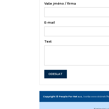
Vaše jméno / firma
E-mail
Text
ODESLAT
Copyright © People For Net a.s.
,
tvorba www stránek
Pe
Kopírování a 