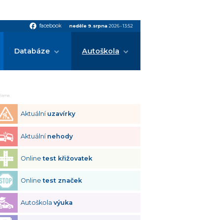
facebook
facebook
neděle 9.srpna
2026
•
13:52
Databáze
Autoškola
klama
Aktuální
uzavírky
Aktuální
nehody
Online
test křižovatek
Online
test značek
Autoškola
výuka