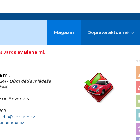
Magazín
Doprava aktuálně
š Jaroslav Bleha ml.
re
a ml.
241 - Dům dětí a mládeže
lové
:00 č.dveří 213
 609
bleha@seznam.cz
olableha.cz