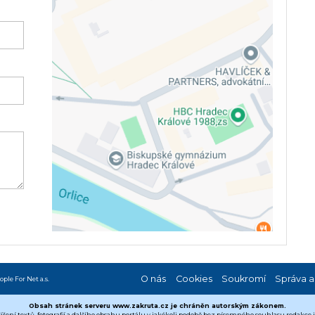
O nás
Cookies
Soukromí
Správa a
ople For Net a.s.
Obsah stránek serveru www.zakruta.cz je chráněn autorským zákonem.
šíření textů, fotografií a dalšího obsahu portálu v jakékoli podobě bez písemného souhlasu redakce