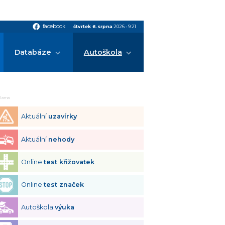
facebook
facebook
čtvrtek 6.srpna
2026
•
9:21
Databáze
Autoškola
klama
Aktuální
uzavírky
Aktuální
nehody
Online
test křižovatek
Online
test značek
Autoškola
výuka