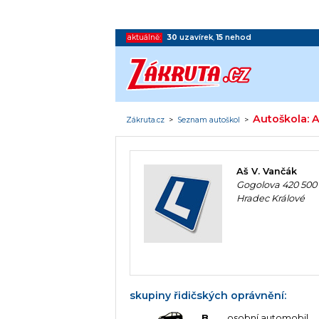
aktuálně:
30
uzavírek
,
15
nehod
Autoškola: A
Zákruta.cz
>
Seznam autoškol
>
Aš V. Vančák
Gogolova 420 500
Hradec Králové
skupiny řidičských oprávnění:
B
osobní automobil