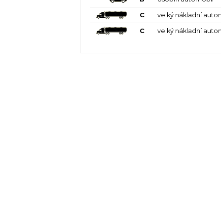
C
velký nákladní auto
C
velký nákladní auto