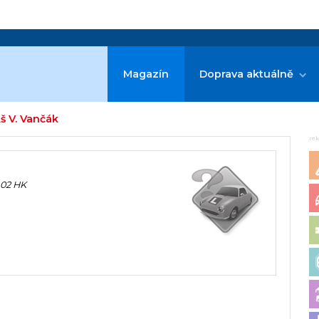
Magazín
Doprava aktuálně
š V. Vančák
re
 02 HK