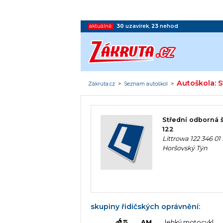
aktuálně:
30
uzavírek
,
23
nehod
Autoškola: S
Zákruta.cz
>
Seznam autoškol
>
Střední odborná š
122
Littrowa 122 346 01
Horšovský Týn
skupiny řidičských oprávnění:
AM
lehký motocykl