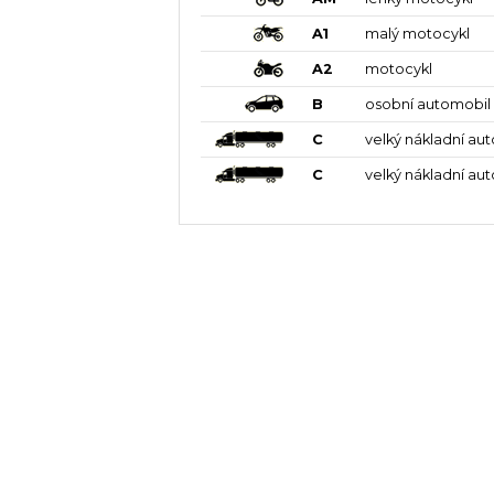
A1
malý motocykl
A2
motocykl
B
osobní automobil
C
velký nákladní au
C
velký nákladní au