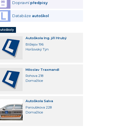
Dopravní
předpisy
Databáze
autoškol
utoškoly
Autoškola Ing. jiří Hrubý
Blížejov 196
Horšovský Týn
Miloslav Traxmandl
Rohova 218
Domažlice
Autoškola Salva
Paroubkova 228
Domažlice