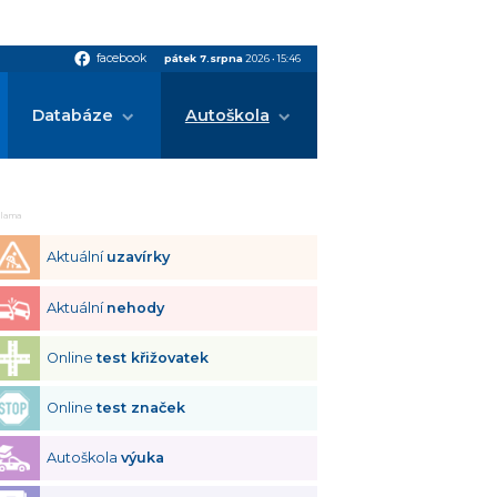
facebook
facebook
pátek 7.srpna
2026
•
15:46
Databáze
Autoškola
klama
Aktuální
uzavírky
Aktuální
nehody
Online
test křižovatek
Online
test značek
Autoškola
výuka