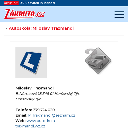
aktuálně:
30
uzavírek
,
19
nehod
Autoškola: Miloslav Traxmandl
>
Začátek reklamy
Konec reklamy
Miloslav Traxmandl
B.Němcové 18 346 01 Horšovský Týn
Horšovský Týn
Telefon:
379 724 020
Email:
M.Traxmandl@seznam.cz
Web:
www.autoskola-
traxmandl.wz.cz