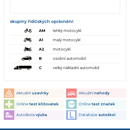
skupiny řidičských oprávnění:
AM
lehký motocykl
A1
malý motocykl
A2
motocykl
B
osobní automobil
C
velký nákladní automobil
Aktuální
uzavírky
Aktuální
nehody
Online
test křižovatek
Online
test značek
Autoškola
výuka
Databáze
autoškol