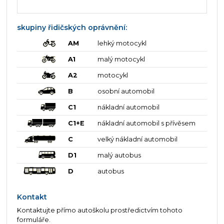
skupiny řidičských oprávnění:
AM
lehký motocykl
A1
malý motocykl
A2
motocykl
B
osobní automobil
C1
nákladní automobil
C1+E
nákladní automobil s přívěsem
C
velký nákladní automobil
D1
malý autobus
D
autobus
Kontakt
Kontaktujte přímo autoškolu prostředictvím tohoto
formuláře.