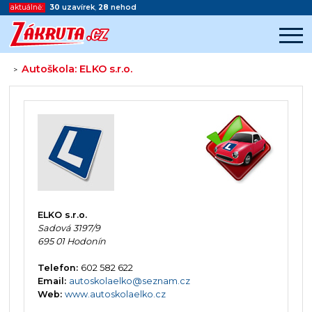
aktuálně:
30
uzavírek
,
28
nehod
Autoškola: ELKO s.r.o.
>
Začátek reklamy
Konec reklamy
ELKO s.r.o.
Sadová 3197/9
695 01 Hodonín
Telefon:
602 582 622
Email:
autoskolaelko@seznam.cz
Web:
www.autoskolaelko.cz