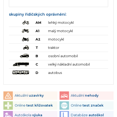
skupiny řidičských oprávnění:
AM
lehký motocykl
A1
malý motocykl
A2
motocykl
T
traktor
B
osobní automobil
C
velký nákladní automobil
D
autobus
Aktuální
uzavírky
Aktuální
nehody
Online
test křižovatek
Online
test značek
Autoškola
výuka
Databáze
autoškol