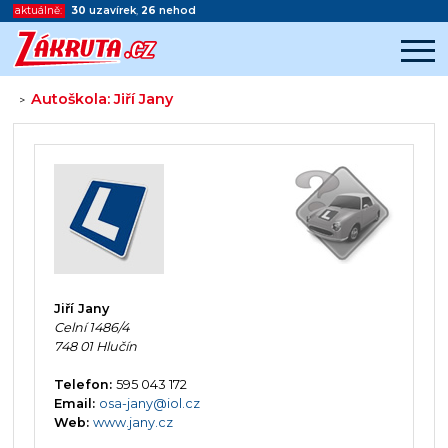
aktuálně:
30
uzavírek
,
26
nehod
Autoškola: Jiří Jany
>
Začátek reklamy
Konec reklamy
Jiří Jany
Celní 1486/4
748 01 Hlučín
Telefon:
595 043 172
Email:
osa-jany@iol.cz
Web:
www.jany.cz