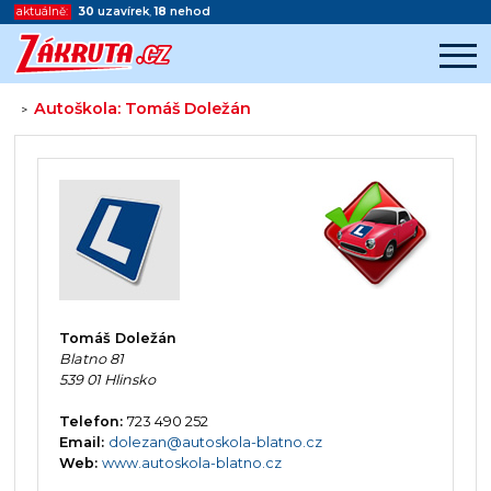
aktuálně:
30
uzavírek
,
18
nehod
Autoškola: Tomáš Doležán
>
Začátek reklamy
Konec reklamy
Tomáš Doležán
Blatno 81
539 01 Hlinsko
Telefon:
723 490 252
Email:
dolezan@autoskola-blatno.cz
Web:
www.autoskola-blatno.cz