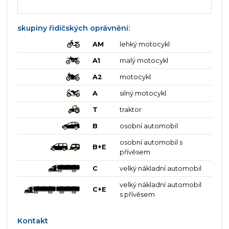
skupiny řidičských oprávnění:
AM
lehký motocykl
A1
malý motocykl
A2
motocykl
A
silný motocykl
T
traktor
B
osobní automobil
osobní automobil s
B+E
přívěsem
C
velký nákladní automobil
velký nákladní automobil
C+E
s přívěsem
Kontakt