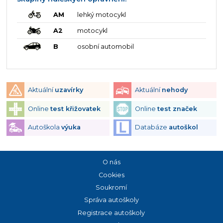
AM
lehký motocykl
A2
motocykl
B
osobní automobil
Aktuální
uzavírky
Aktuální
nehody
Online
test křižovatek
Online
test značek
Autoškola
výuka
Databáze
autoškol
O nás
Cookies
Soukromí
Správa autoškoly
Registrace autoškoly