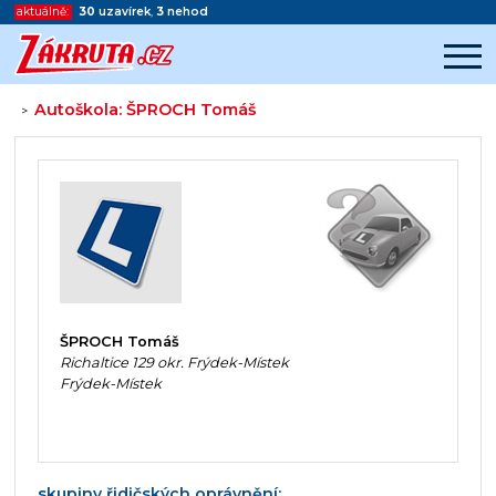
aktuálně:
30
uzavírek
,
3
nehod
Autoškola: ŠPROCH Tomáš
>
Začátek reklamy
Konec reklamy
ŠPROCH Tomáš
Richaltice 129 okr. Frýdek-Místek
Frýdek-Místek
skupiny řidičských oprávnění: