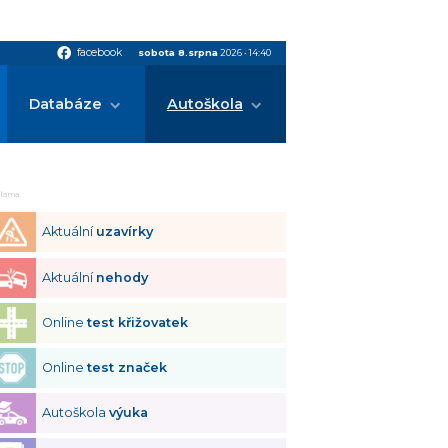
facebook
facebook
sobota 8.srpna
2026
•
14:40
Databáze
Autoškola
klama
Aktuální
uzavírky
Aktuální
nehody
Online
test křižovatek
Online
test značek
Autoškola
výuka