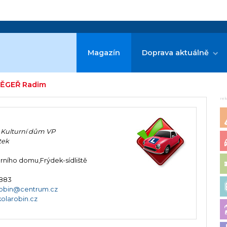
Magazín
Doprava aktuálně
BĚGEŘ Radim
re
 Kulturní dům VP
tek
urního domu,Frýdek-sídliště
 883
robin@centrum.cz
olarobin.cz