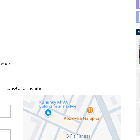
A
tomobil
vím tohoto formuláře.