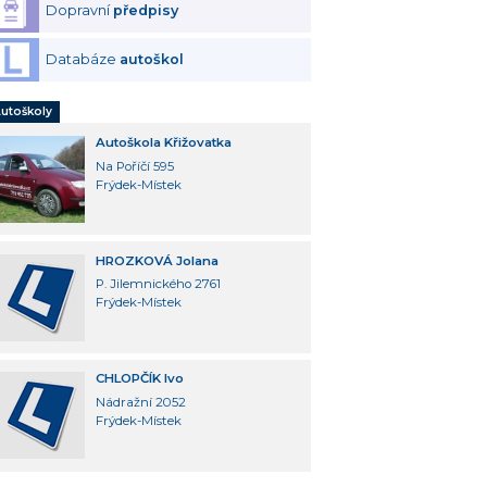
Dopravní
předpisy
Databáze
autoškol
utoškoly
Autoškola Křižovatka
Na Poříčí 595
Frýdek-Místek
HROZKOVÁ Jolana
P. Jilemnického 2761
Frýdek-Místek
CHLOPČÍK Ivo
Nádražní 2052
Frýdek-Místek