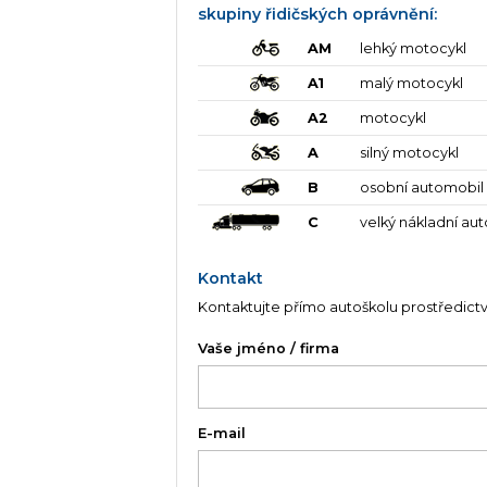
skupiny řidičských oprávnění:
AM
lehký motocykl
A1
malý motocykl
A2
motocykl
A
silný motocykl
B
osobní automobil
C
velký nákladní au
Kontakt
Kontaktujte přímo autoškolu prostředict
Vaše jméno / firma
E-mail