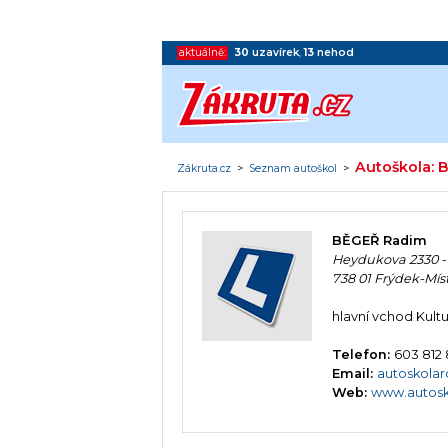
aktuálně:
30
uzavírek
,
13
nehod
Autoškola: 
Zákruta.cz
>
Seznam autoškol
>
BĚGEŘ Radim
Heydukova 2330 -
738 01 Frýdek-Mís
hlavní vchod Kult
Telefon:
603 812
Email:
autoskola
Web:
www.autosk