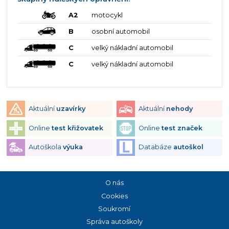
A2
motocykl
B
osobní automobil
C
velký nákladní automobil
C
velký nákladní automobil
Aktuální
uzavírky
Aktuální
nehody
Online
test křižovatek
Online
test značek
Autoškola
výuka
Databáze
autoškol
O nás
Cookies
Soukromí
Správa autoškoly