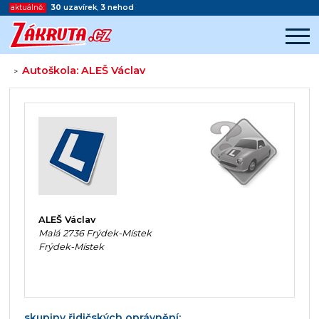
aktuálně:
30
uzavírek
,
3
nehod
Autoškola: ALEŠ Václav
>
Začátek reklamy
Konec reklamy
ALEŠ Václav
Malá 2736 Frýdek-Místek
Frýdek-Místek
skupiny řidičských oprávnění: