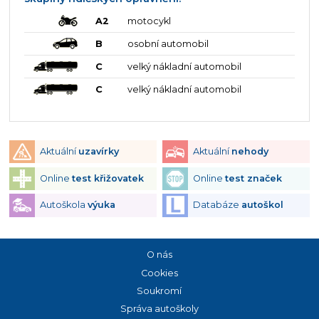
A2
motocykl
B
osobní automobil
C
velký nákladní automobil
C
velký nákladní automobil
Aktuální
uzavírky
Aktuální
nehody
Online
test křižovatek
Online
test značek
Autoškola
výuka
Databáze
autoškol
O nás
Cookies
Soukromí
Správa autoškoly