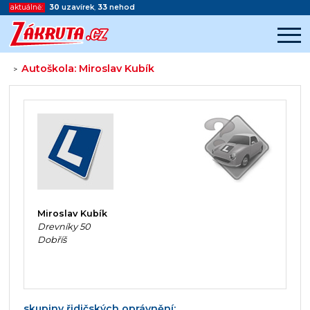
aktuálně:
30
uzavírek
,
33
nehod
Autoškola: Miroslav Kubík
>
Začátek reklamy
Konec reklamy
Miroslav Kubík
Drevníky 50
Dobříš
skupiny řidičských oprávnění: