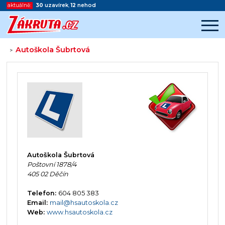
aktuálně:
30
uzavírek
,
12
nehod
Autoškola Šubrtová
>
Začátek reklamy
Konec reklamy
Autoškola Šubrtová
Poštovní 1878/4
405 02 Děčín
Telefon:
604 805 383
Email:
mail@hsautoskola.cz
Web:
www.hsautoskola.cz