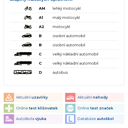
AM
lehký motocykl
A1
malý motocykl
A2
motocykl
B
osobní automobil
B
osobní automobil
C
velký nákladní automobil
C
velký nákladní automobil
D
autobus
Aktuální
uzavírky
Aktuální
nehody
Online
test křižovatek
Online
test značek
Autoškola
výuka
Databáze
autoškol