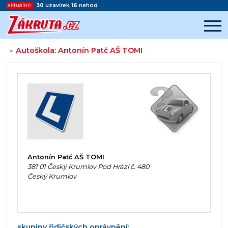
aktuálně:
30
uzavírek
,
16
nehod
Autoškola: Antonín Patč AŠ TOMI
>
Začátek reklamy
Konec reklamy
Antonín Patč AŠ TOMI
381 01 Český Krumlov Pod Hrází č. 480
Český Krumlov
skupiny řidičských oprávnění: