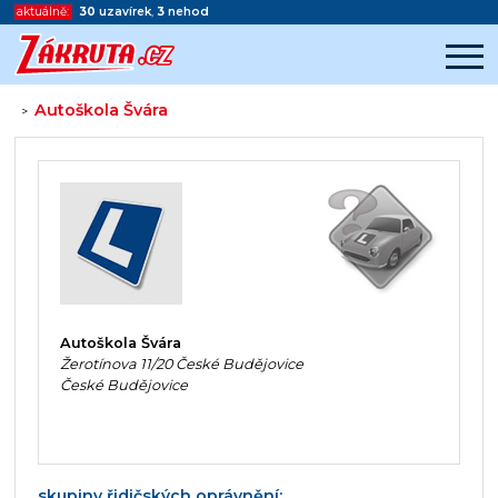
aktuálně:
30
uzavírek
,
3
nehod
Autoškola Švára
>
Začátek reklamy
Konec reklamy
Autoškola Švára
Žerotínova 11/20 České Budějovice
České Budějovice
skupiny řidičských oprávnění: