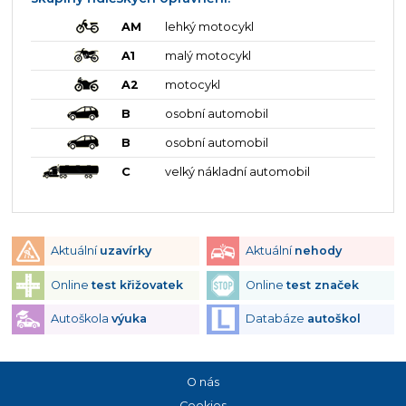
AM
lehký motocykl
A1
malý motocykl
A2
motocykl
B
osobní automobil
B
osobní automobil
C
velký nákladní automobil
Aktuální
uzavírky
Aktuální
nehody
Online
test křižovatek
Online
test značek
Autoškola
výuka
Databáze
autoškol
O nás
Cookies