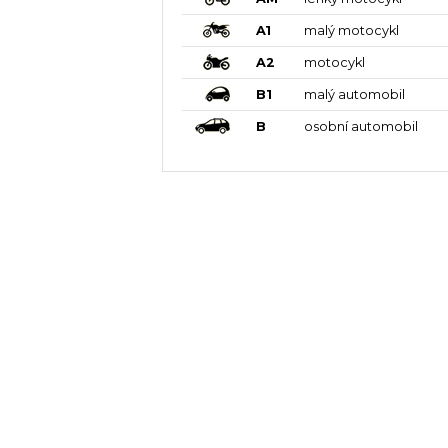
A1
malý motocykl
A2
motocykl
B1
malý automobil
B
osobní automobil