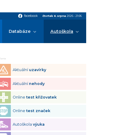
facebook
facebook
čtvrtek 6.srpna
2026
•
21:06
Databáze
Autoškola
klama
Aktuální
uzavírky
Aktuální
nehody
Online
test křižovatek
Online
test značek
Autoškola
výuka