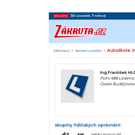
aktuálně:
30
uzavírek
,
7
nehod
Autoškola: 
Zákruta.cz
>
Seznam autoškol
>
Ing.František H
Polní 488 Ledenic
České Budějovice
skupiny řidičských oprávnění:
AM
lehký motocykl