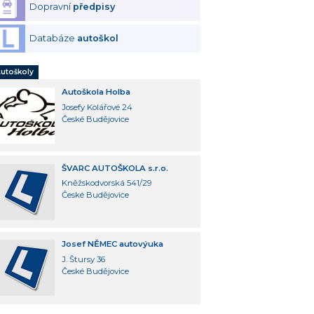
Dopravní
předpisy
Databáze
autoškol
utoškoly
Autoškola Holba
Josefy Kolářové 24
České Budějovice
ŠVARC AUTOŠKOLA s.r.o.
Kněžskodvorská 541/29
České Budějovice
Josef NĚMEC autovýuka
J. Štursy 36
České Budějovice