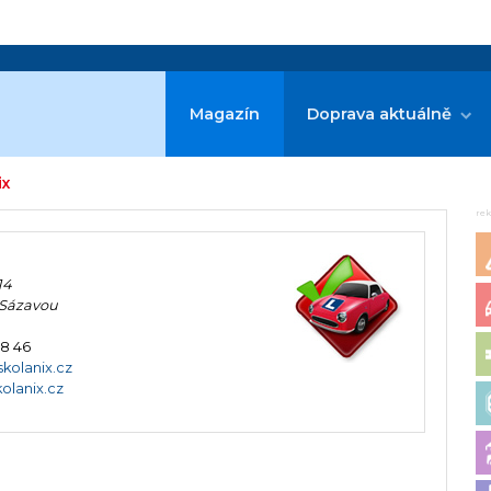
Magazín
Doprava aktuálně
ix
re
14
 Sázavou
88 46
kolanix.cz
olanix.cz