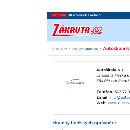
aktuálně:
30
uzavírek
,
1
nehod
Autoškola N
Zákruta.cz
>
Seznam autoškol
>
Autoškola Nix
Jaroslava Haška 6
584 01 Ledeč nad
Telefon:
603 77 
Email:
info@autos
Web:
www.autosk
skupiny řidičských oprávnění: