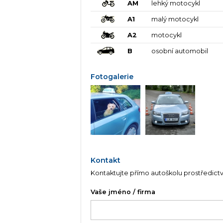
AM
lehký motocykl
A1
malý motocykl
A2
motocykl
B
osobní automobil
Fotogalerie
Kontakt
Kontaktujte přímo autoškolu prostředict
Vaše jméno / firma