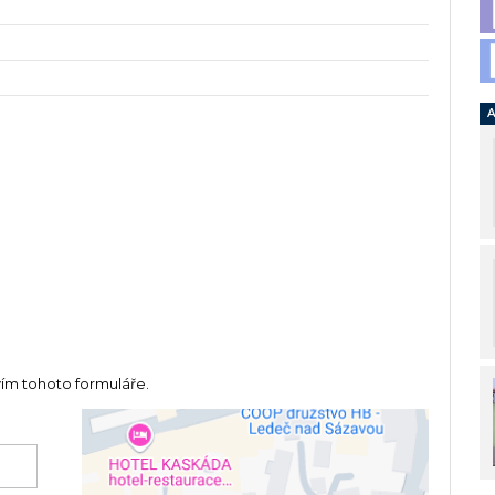
A
vím tohoto formuláře.