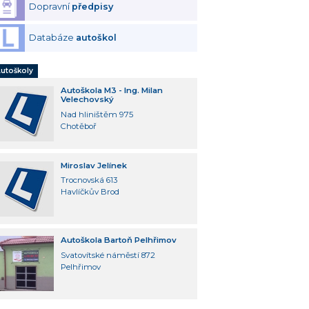
Dopravní
předpisy
Databáze
autoškol
utoškoly
Autoškola M3 - Ing. Milan
Velechovský
Nad hliništěm 975
Chotěboř
Miroslav Jelínek
Trocnovská 613
Havlíčkův Brod
Autoškola Bartoň Pelhřimov
Svatovítské náměstí 872
Pelhřimov