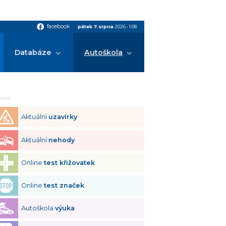
facebook
facebook
pátek 7.srpna
2026
•
1:08
Databáze
Autoškola
klama
Aktuální
uzavírky
Aktuální
nehody
Online
test křižovatek
Online
test značek
Autoškola
výuka