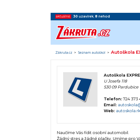
aktuálně:
30
uzavírek
,
8
nehod
Autoškola 
Zákruta.cz
>
Seznam autoškol
>
Autoškola EXPR
U Josefa 118
530 09 Pardubice
Telefon:
724 373
Email:
autoskola
Web:
autoskola.r
Naučíme Vás řídit osobní automobil.
Žádný stres a žádné plačky. Umíme pro Vás