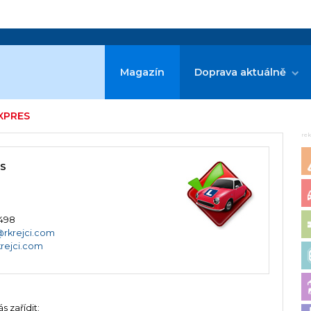
Magazín
Doprava aktuálně
EXPRES
re
ES
 498
@rkrejci.com
krejci.com
 zařídit: