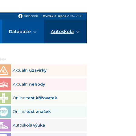
facebook
facebook
čtvrtek 6.srpna
2026
•
21:30
Databáze
Autoškola
klama
Aktuální
uzavírky
Aktuální
nehody
Online
test křižovatek
Online
test značek
Autoškola
výuka