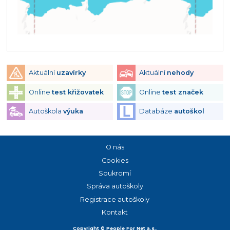
Aktuální
uzavírky
Aktuální
nehody
Online
test křižovatek
Online
test značek
Autoškola
výuka
Databáze
autoškol
O nás
Cookies
Soukromí
Správa autoškoly
Registrace autoškoly
Kontakt
Copyright © People For Net a.s.
,