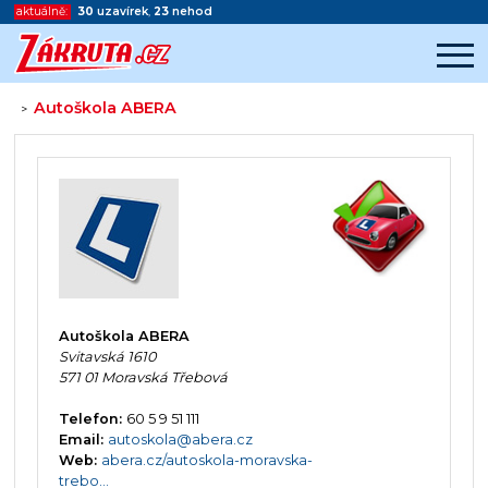
aktuálně:
30
uzavírek
,
23
nehod
Autoškola ABERA
>
Začátek reklamy
Konec reklamy
Autoškola ABERA
Svitavská 1610
571 01 Moravská Třebová
Telefon:
60 5 9 51 111
Email:
autoskola@abera.cz
Web:
abera.cz/autoskola-moravska-
trebo...