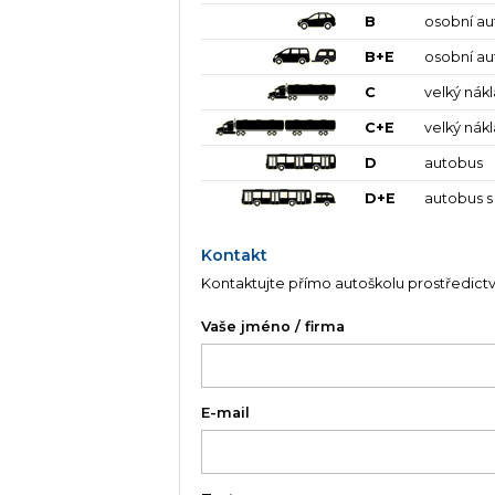
T
traktor
B
osobní a
B+E
osobní au
C
velký nák
C+E
velký nák
D
autobus
D+E
autobus s
Kontakt
Kontaktujte přímo autoškolu prostředict
Vaše jméno / firma
E-mail