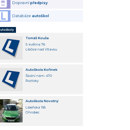
Dopravní
předpisy
Databáze
autoškol
utoškoly
Tomáš Kouša
5. května 76
Libčice nad Vltavou
Autoškola Kořínek
Školní nám. 470
Roztoky
Autoškola Novotný
Libeňská 156
Ohrobec