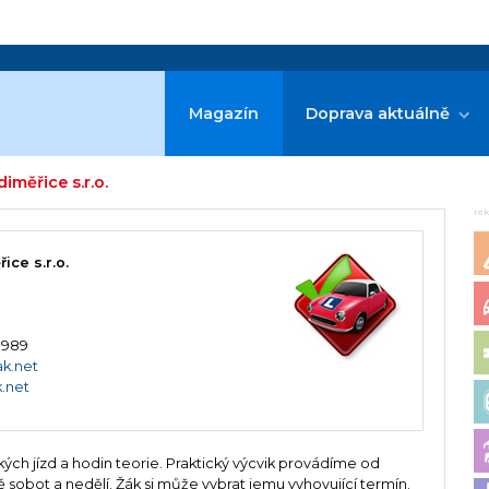
Magazín
Doprava aktuálně
iměřice s.r.o.
re
ice s.r.o.
0 989
ak.net
.net
ckých jízd a hodin teorie. Praktický výcvik provádíme od
 sobot a nedělí. Žák si může vybrat jemu vyhovující termín.