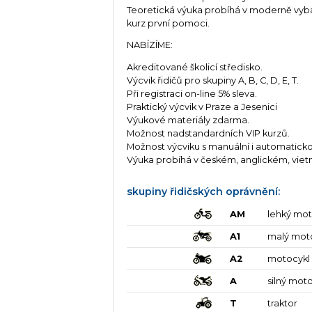
Teoretická výuka probíhá v moderně vyba
kurz první pomoci.
NABÍZÍME:
Akreditované školicí středisko.
Výcvik řidičů pro skupiny A, B, C, D, E, T.
Při registraci on-line 5% sleva.
Praktický výcvik v Praze a Jesenici
Výukové materiály zdarma.
Možnost nadstandardních VIP kurzů.
Možnost výcviku s manuální i automatic
Výuka probíhá v českém, anglickém, vie
skupiny řidičských oprávnění:
AM
lehký mot
A1
malý mot
A2
motocykl
A
silný mot