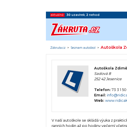
aktuálně:
30
uzavírek
,
2
nehod
Autoškola Zd
Zákruta.cz
>
Seznam autoškol
>
Autoškola Zdiměř
Sadová 8
252 42 Jesenice
Telefon:
73 3 1 5
Email:
info@ridic
Web:
www.ridicak
V naší autoškole se skládá výuka z prakti
ranních hodin až po hodiny večerní včetně