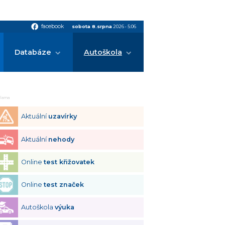
facebook
facebook
sobota 8.srpna
2026
•
5:06
Databáze
Autoškola
klama
Aktuální
uzavírky
Aktuální
nehody
Online
test křižovatek
Online
test značek
Autoškola
výuka