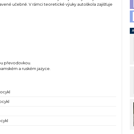
vené učebně. V rámci teoretické výuky autoškola zajišťuje
A
kou převodovkou.
tnamském a ruském jazyce.
ocykl
ocykl
ocykl