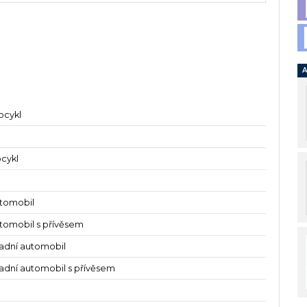
A
ocykl
ocykl
utomobil
tomobil s přívěsem
ladní automobil
ladní automobil s přívěsem