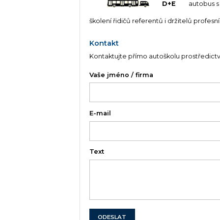
D+E
autobus s
školení řidičů referentů i držitelů profesn
Kontakt
Kontaktujte přímo autoškolu prostředict
Vaše jméno / firma
E-mail
Text
ODESLAT