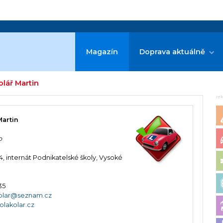
Magazín
Doprava aktuálně
olář Martin
re
Martin
o
4, internát Podnikatelské školy, Vysoké
35
kolar@seznam.cz
lakolar.cz