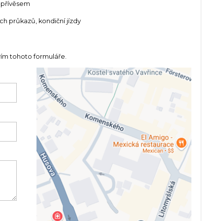
 přívěsem
ích průkazů, kondiční jízdy
vím tohoto formuláře.