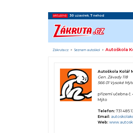
aktuálně:
30
uzavírek
,
7
nehod
Autoškola K
Zákruta.cz
>
Seznam autoškol
>
Autoškola Kolář 
Gen. Závady 118
566 01 Vysoké Mýt
přízemí učebna č. 
Mýto
Telefon:
731 485 1
Email:
autoskola
Web:
www.autosko