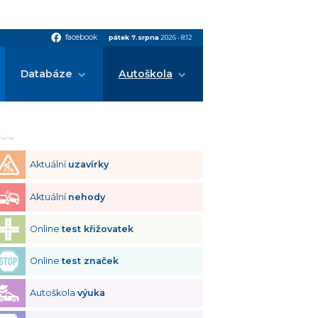
facebook
facebook
pátek 7.srpna
2026
•
8:12
Databáze
Autoškola
klama
Aktuální
uzavírky
Aktuální
nehody
Online
test křižovatek
Online
test značek
Autoškola
výuka