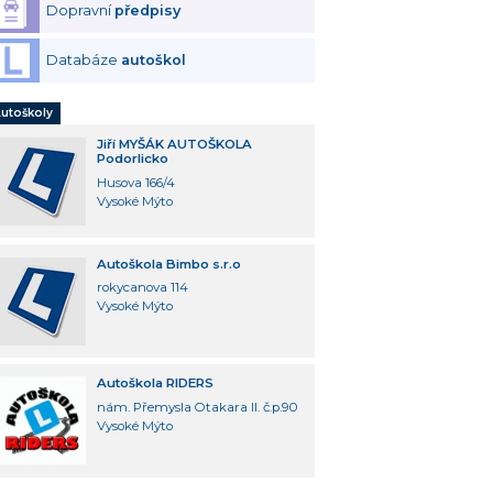
Dopravní
předpisy
Databáze
autoškol
utoškoly
Jiří MYŠÁK AUTOŠKOLA
Podorlicko
Husova 166/4
Vysoké Mýto
Autoškola Bimbo s.r.o
rokycanova 114
Vysoké Mýto
Autoškola RIDERS
nám. Přemysla Otakara II. č.p.90
Vysoké Mýto