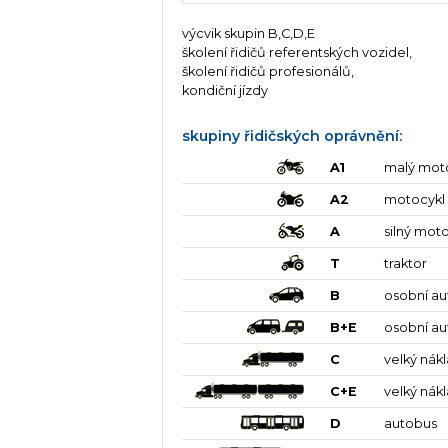
výcvik skupin B,C,D,E
školení řidičů referentských vozidel,
školení řidičů profesionálů,
kondiční jízdy
skupiny řidičských oprávnění:
A1
malý mot
A2
motocykl
A
silný mot
T
traktor
B
osobní a
B+E
osobní au
C
velký nák
C+E
velký nák
D
autobus