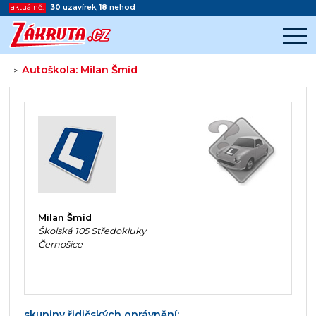
aktuálně:
30
uzavírek
,
18
nehod
Autoškola: Milan Šmíd
>
Začátek reklamy
Konec reklamy
Milan Šmíd
Školská 105 Středokluky
Černošice
skupiny řidičských oprávnění: