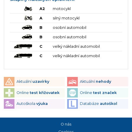
A2
motocykl
A
silný motocykl
B
osobní automobil
B
osobní automobil
C
velký nákladní automobil
C
velký nákladní automobil
Aktuální
uzavírky
Aktuální
nehody
Online
test křižovatek
Online
test značek
Autoškola
výuka
Databáze
autoškol
O nás
Cookies