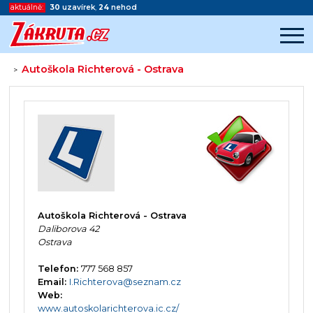
aktuálně:
30
uzavírek
,
24
nehod
Autoškola Richterová - Ostrava
>
Začátek reklamy
Konec reklamy
Autoškola Richterová - Ostrava
Daliborova 42
Ostrava
Telefon:
777 568 857
Email:
I.Richterova@seznam.cz
Web:
www.autoskolarichterova.ic.cz/