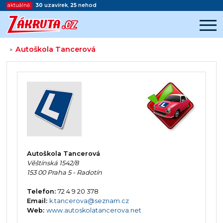
aktuálně:
30
uzavírek
,
25
nehod
Autoškola Tancerová
>
Začátek reklamy
Konec reklamy
Autoškola Tancerová
Věštínská 1542/8
153 00 Praha 5 - Radotín
Telefon:
72 4 9 20 378
Email:
k.tancerova@seznam.cz
Web:
www.autoskolatancerova.net