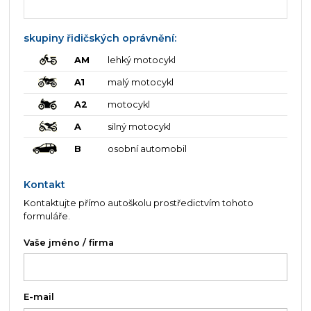
skupiny řidičských oprávnění:
AM
lehký motocykl
A1
malý motocykl
A2
motocykl
A
silný motocykl
B
osobní automobil
Kontakt
Kontaktujte přímo autoškolu prostředictvím tohoto
formuláře.
Vaše jméno / firma
E-mail