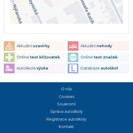
Aktuální
uzavírky
Aktuální
nehody
Online
test křižovatek
Online
test značek
Autoškola
výuka
Databáze
autoškol
O nás
Cookies
Soukromí
Správa autoškoly
Registrace autoškoly
Kontakt